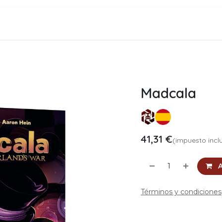
zamientos
Acceso Distribución B2B
Contáctenos
Madcala
41,31
€
(impuesto incl
A
Términos y condiciones