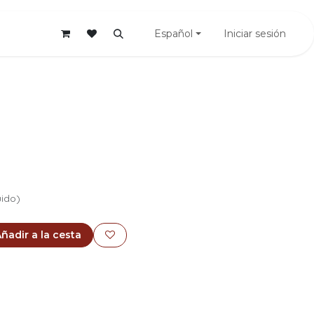
Cita
Español
Iniciar sesión
uido)
ñadir a la cesta