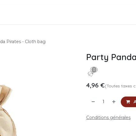
leases
Accès distribution
Contact Us
Rendez-
da Pirates - Cloth bag
Party Panda
4,96
€
(Toutes taxes 
A
Conditions générales