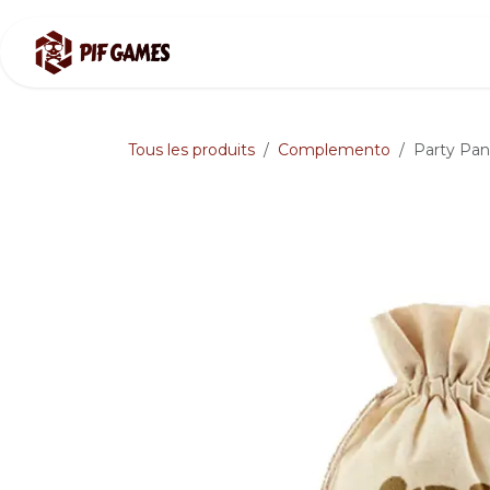
Se rendre au contenu
Boutique
Pre-sale
Re
Tous les produits
Complemento
Party Pan