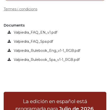
Termes i condicions
Documents
Valpiedra_FAQ_EN_v1.pdf
Valpiedra_FAQ_Spa.pdf
Valpiedra_Rulebook_Eng_v1-1_RGB.pdf
Valpiedra_Rulebook_Spa_v1-1_RGB.pdf
La edición en español está
programada para
Julio de 2026
,