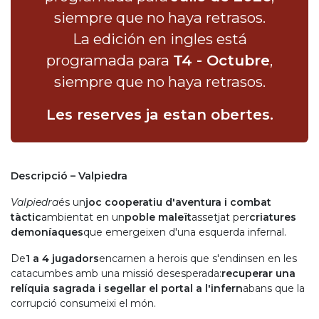
siempre que no haya retrasos.
La edición en ingles está
programada para
T4 - Octubre
,
siempre que no haya retrasos.
Les reserves ja estan obertes.
Descripció – Valpiedra
Valpiedra
és un
joc cooperatiu d'aventura i combat
tàctic
ambientat en un
poble maleït
assetjat per
criatures
demoníaques
que emergeixen d'una esquerda infernal.
De
1 a 4 jugadors
encarnen a herois que s'endinsen en les
catacumbes amb una missió desesperada:
recuperar una
relíquia sagrada i segellar el portal a l'infern
abans que la
corrupció consumeixi el món.