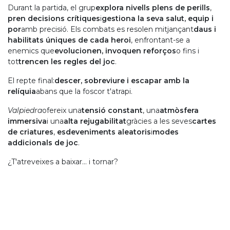
Durant la partida, el grup
explora nivells plens de perills
,
pren decisions crítiques
i
gestiona la seva salut, equip i
por
amb precisió. Els combats es resolen mitjançant
daus i
habilitats úniques de cada heroi
, enfrontant-se a
enemics que
evolucionen, invoquen reforços
o fins i
tot
trencen les regles del joc
.
El repte final:
descer, sobreviure i escapar amb la
relíquia
abans que la foscor t'atrapi.
Valpiedra
ofereix una
tensió constant
, una
atmòsfera
immersiva
i una
alta rejugabilitat
gràcies a les seves
cartes
de criatures
,
esdeveniments aleatoris
i
modes
addicionals de joc
.
¿T'atreveixes a baixar… i tornar?